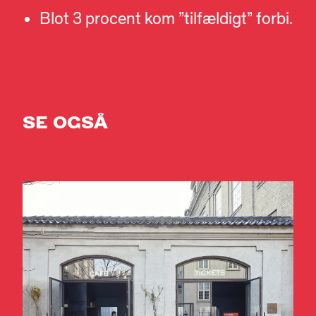
Blot 3 procent kom ”tilfældigt” forbi.
SE OGSÅ