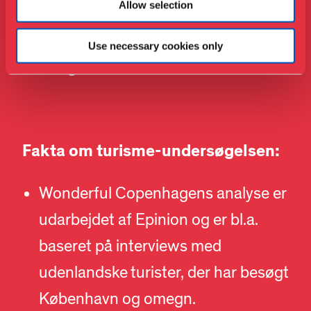
Allow selection
Magazine, udnævnt til at være
blandt verdens 8 bedste
Use necessary cookies only
designmuseer.
Fakta om turisme-undersøgelsen:
Wonderful Copenhagens analyse er
udarbejdet af Epinion og er bl.a.
baseret på interviews med
udenlandske turister, der har besøgt
København og omegn.