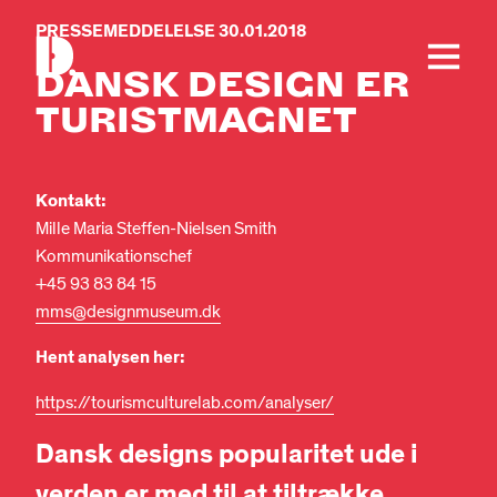
PRESSEMEDDELELSE 30.01.2018
DANSK DESIGN ER
TURISTMAGNET
Kontakt:
Mille Maria Steffen-Nielsen Smith
Kommunikationschef
+45 93 83 84 15
mms@designmuseum.dk
Hent analysen her:
https://tourismculturelab.com/analyser/
Dansk designs popularitet ude i
verden er med til at tiltrække