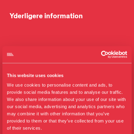
Yderligere information
Fakta om Designmuseum
Danmark:
This website uses cookies
Museet blev etableret i 1890 og
We use cookies to personalise content and ads, to
skiftede i 2011 navn fra
provide social media features and to analyse our traffic.
We also share information about your use of our site with
Kunstindustrimuseet til det mere
our social media, advertising and analytics partners who
tidsvarende Designmuseum
may combine it with other information that you’ve
Besøg os
provided to them or that they’ve collected from your use
Udstillinger
Danmark.
of their services.
Events