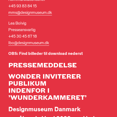
+45 93 83 84 15
mms@designmuseum.dk
Lea Bolvig
Presseansvarlig
+45 30 45 67 18
lbo@designmuseum.dk
OBS: Find billeder til download nederst
PRESSEMEDDELSE
WONDER INVITERER
PUBLIKUM
INDENFOR I
’WUNDERKAMMERET’
Designmuseum Danmark