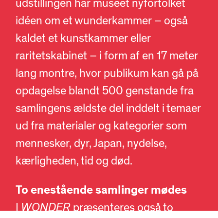
udstillingen har museet nyfortolket
idéen om et wunderkammer – også
kaldet et kunstkammer eller
raritetskabinet – i form af en 17 meter
lang montre, hvor publikum kan gå på
opdagelse blandt 500 genstande fra
samlingens ældste del inddelt i temaer
ud fra materialer og kategorier som
mennesker, dyr, Japan, nydelse,
DA
EN
kærligheden, tid og død.
To enestående samlinger mødes
I
WONDER
præsenteres også to