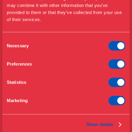
may combine it with other information that you’ve
Besøg os
provided to them or that they’ve collected from your use
Udstillinger
of their services.
Events
Årskort
Åbningstider & priser
Consent
Omvisninger
Necessary
Selection
Køb billet
Café
Bibliotek
Preferences
Nyheder
Om Museet
Statistics
Støt
Presse
Marketing
Samlinger & forskning
Show details