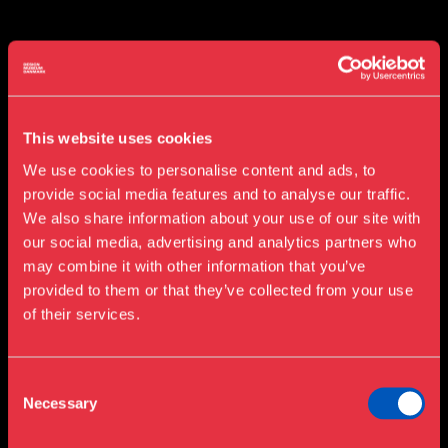
Roy Lichtenstein, Håbløst, 1964
Dette værk udspringer af et karakteristisk
This website uses cookies
tegneserieunivers, hvor både farverne, det grafiske
udtryk og taleboblen leder tankerne i retning af
We use cookies to personalise content and ads, to
klassiske tegneseriestriber.
provide social media features and to analyse our traffic.
We also share information about your use of our site with
Amerikanske Roy Lichtenstein var en af de centrale
our social media, advertising and analytics partners who
kunstnere inden for Popkunstbevægelsen og i lighed
may combine it with other information that you’ve
med Andy Warhol overførte han ikoner og det visuelle
provided to them or that they’ve collected from your use
udtryk fra populærkulturen til kunstens verden.
of their services.
Lichtenstein er særligt kendt for sine iøjnefaldende
malerier, der tager udgangspunkt i det visuelle udtryk
Consent
fra 1940’erne og 1950’ernes amerikanske tegneserier.
Necessary
Selection
Han overførte trykteknikkens skematik, som udgøres
af konturer, striber og prikker, til lærredets overflade,