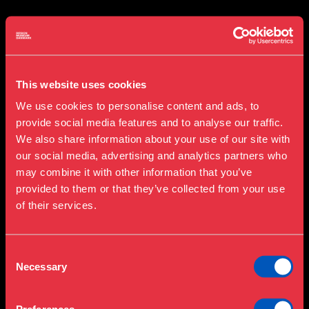
César, Expansion, 1967
Som titlen,
Expansion
, antyder, kan Césars værk
This website uses cookies
opfattes som en udvidelse af skulpturbegrebet. Den
We use cookies to personalise content and ads, to
franske skulptør var en vigtig del af kunstbevægelsen
provide social media features and to analyse our traffic.
nouveau réalisme, hvor en gruppe kunstnere i
We also share information about your use of our site with
1960’erne udfordrede koblingen mellem ideer og
our social media, advertising and analytics partners who
genstande fra den virkelige verden og kunst.
may combine it with other information that you’ve
provided to them or that they’ve collected from your use
Sammen med kunstnere som blandt andre Yves Klein
of their services.
og Daniel Spoerri, var César med til at sætte en ny
kunstnerisk dagsorden, der efterspurgte større
sammenhæng mellem liv og kunst. Flere af dem
Consent
brugte dekonstruktion som et væsentligt greb, da de
Necessary
Selection
ved at destruere og omforme objekter kunne tilføre
disse nye funktioner og betydninger.