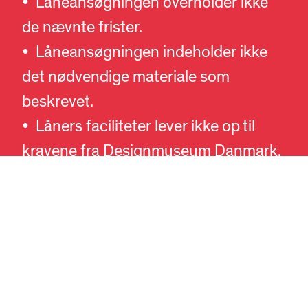
• Låneansøgningen overholder ikke
de nævnte frister.
• Låneansøgningen indeholder ikke
det nødvendige materiale som
DA
EN
beskrevet.
• Låners faciliteter lever ikke op til
kravene fra Designmuseum Danmark,
og der kan i fællesskab ikke findes en
løsning på forholdene.
• Ud fra et bevaringsmæssigt hensyn
skønnes værket uegnet til udlån.
• Det ønskede værk kan ikke
undværes i Designmuseum Danmarks