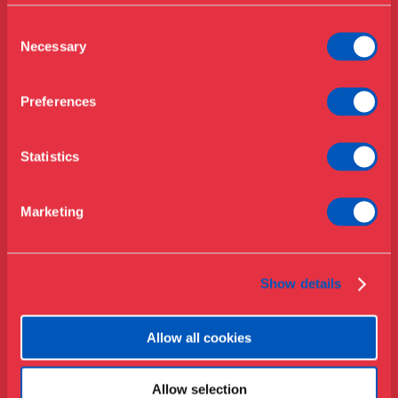
Årskort
Åbningstider & priser
Consent
Omvisninger
Necessary
Selection
Køb billet
Café
Bibliotek
Preferences
Nyheder
Om Museet
Statistics
Støt
Presse
Marketing
Samlinger & forskning
Show details
Allow all cookies
Allow selection