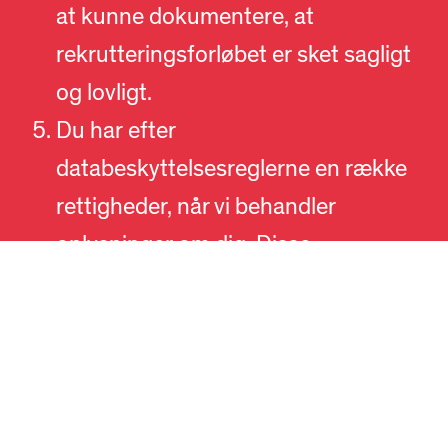
at kunne dokumentere, at
rekrutteringsforløbet er sket sagligt
og lovligt.
Du har efter
DA
EN
databeskyttelsesreglerne en række
rettigheder, når vi behandler
oplysninger om dig. Disse
rettigheder er:
Ret til indsigt
: Du kan bede om at få
indsigt i de personoplysninger, vi
har registreret om dig efter reglerne