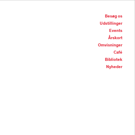
Besøg os
Udstillinger
Events
Årskort
Omvisninger
Café
Bibliotek
Nyheder