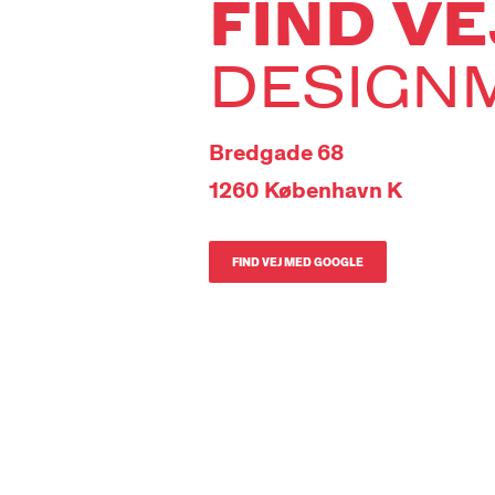
FIND V
DESIGN
Bredgade 68
1260 København K
FIND VEJ MED GOOGLE