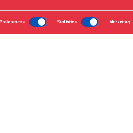
Preferences
Statistics
Marketing
CYKEL
Cykelparkering er mulig ved museet. Følg
skiltene på forpladsen.
Bycykler findes i
stationer tæt på museet
METRO
Nærmeste stop:
Marmorkirken
ligger
300 meter fra museet.