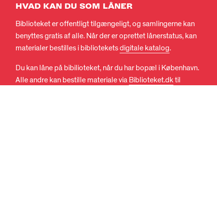
HVAD KAN DU SOM LÅNER
Biblioteket er offentligt tilgængeligt, og samlingerne kan
DA
EN
benyttes gratis af alle. Når der er oprettet lånerstatus, kan
materialer bestilles i bibliotekets
digitale katalog
.
Du kan låne på bibilioteket, når du har bopæl i København.
Alle andre kan bestille materiale via
Biblioteket.dk
til
levering på eget folkebibliotek.
LÅNETID
Lånetiden er en måned. Overskrides lånetiden, opkræves
gebyr. Forlængelse af lån kan ske
digitalt
. Der rejses
erstatningskrav for bortkommet og beskadiget materiale.
Biblioteket fastsætter erstatningskravets størrelse.