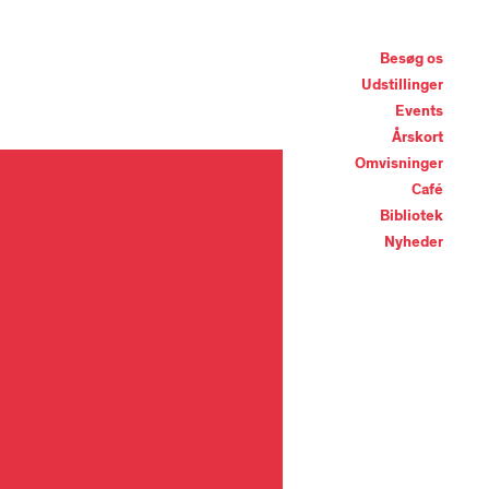
Besøg os
Udstillinger
Events
Årskort
Omvisninger
Café
Bibliotek
Nyheder