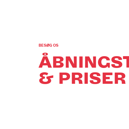
BESØG OS
ÅBNINGS
& PRISER