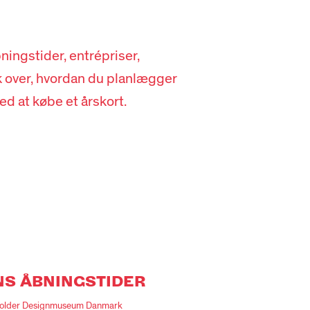
ningstider, entrépriser,
k over, hvordan du planlægger
d at købe et årskort.
S ÅBNINGSTIDER
ust holder Designmuseum Danmark