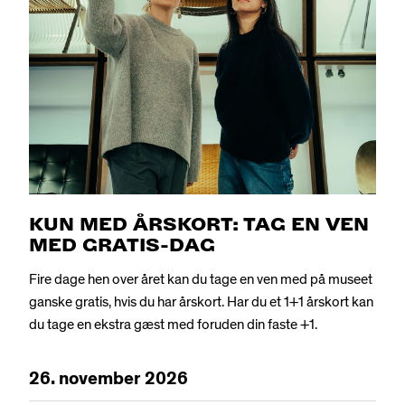
KUN MED ÅRSKORT: TAG EN VEN
MED GRATIS-DAG
Fire dage hen over året kan du tage en ven med på museet
ganske gratis, hvis du har årskort. Har du et 1+1 årskort kan
DA
EN
du tage en ekstra gæst med foruden din faste +1.
26.
november
2026