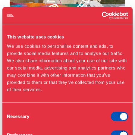
This website uses cookies
We use cookies to personalise content and ads, to
FAMILIEVÆRKSTED: MAL DIT
EGET SILKETØRKLÆDE
provide social media features and to analyse our traffic.
We also share information about your use of our site with
Mal dit eget silketørklæde, når Designmuseum Danmark
our social media, advertising and analytics partners who
inviterer børn og deres voksne til familieværksted i den
may combine it with other information that you’ve
Besøg os
grønne museumshave.
provided to them or that they’ve collected from your use
Udstillinger
of their services.
Events
05.
—
19.
september
2026
Årskort
Åbningstider & priser
Consent
Lør
Omvisninger
10:00
Necessary
Selection
Køb billet
Café
Lør
13:00
Bibliotek