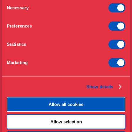
Åbningstider & priser
Consent
Omvisninger
Necessary
Selection
Køb billet
Café
Bibliotek
Preferences
Nyheder
Om Museet
Statistics
Støt
Presse
Marketing
Samlinger & forskning
Show details
Allow all cookies
Allow selection