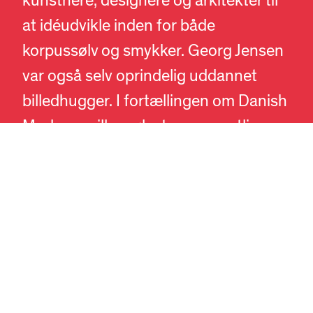
kunstnere, designere og arkitekter til
at idéudvikle inden for både
DA
EN
korpussølv og smykker. Georg Jensen
var også selv oprindelig uddannet
billedhugger. I fortællingen om Danish
Modern spiller sølvet en væsentlig
rolle, med banebrydende designs som
Johan Rohdes lille geometrisk-
organiske vinkande og Henning
Koppels ikoniske treenighed af kander
–
Svanen
,
Den Gravide and
og
Den
afrikanske dame
. De inspirerede årtier
efter de blev lanceret formgivningen