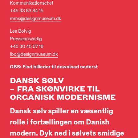
Kommunikationschef
+45 93 83 84 15
mms@designmuseum.dk
Lea Bolvig
Presseansvarlig
+45 30 45 67 18
lbo@designmuseum.dk
OBS: Find billeder til download nederst
DANSK SØLV
– FRA SKØNVIRKE TIL
ORGANISK MODERNISME
Dansk sølv spiller en væsentlig
rolle i fortællingen om Danish
modern. Dyk ned i sølvets smidige