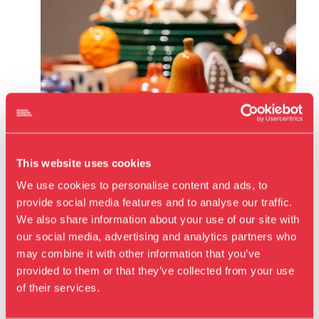
This website uses cookies
We use cookies to personalise content and ads, to
provide social media features and to analyse our traffic.
We also share information about your use of our site with
our social media, advertising and analytics partners who
Claydies arbejder konceptuelt og eksperimenterende, og i
may combine it with other information that you’ve
Besøg os
deres keramiske værker fortolker de med humor og ironi
provided to them or that they’ve collected from your use
Udstillinger
velkendte hverdagsgenstande. Til LABORATORIUM
of their services.
Events
skaber Claydies en julebuffet bestående af retter udformet