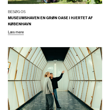
BESØG OS
MUSEUMSHAVEN
EN GRØN OASE I HJERTET AF
KØBENHAVN
Læs mere