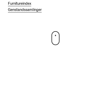
Furnitureindex
Genstandssamlinger
DA
EN