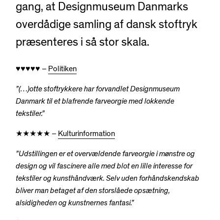
gang, at Designmuseum Danmarks
overdådige samling af dansk stoftryk
præsenteres i så stor skala.
♥︎♥︎♥︎♥︎♥︎ –
Politiken
”(…)otte stoftrykkere har
forvandlet Designmuseum
Danmark til et blafrende
farveorgie med lokkende
tekstiler.”
★★★★★ –
Kulturinformation
”Udstillingen er et overvældende farveorgie i mønstre og
design og vil fascinere alle med blot en lille interesse for
tekstiler og kunsthåndværk. Selv uden forhåndskendskab
bliver man betaget af den storslåede opsætning,
alsidigheden og kunstnernes fantasi.”