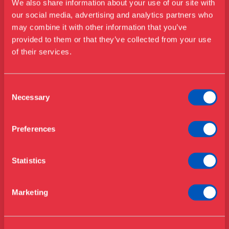
We also share information about your use of our site with
our social media, advertising and analytics partners who
may combine it with other information that you’ve
Besøg os
provided to them or that they’ve collected from your use
Udstillinger
of their services.
Events
Årskort
Åbningstider & priser
Consent
Omvisninger
Necessary
Selection
Køb billet
Café
Bibliotek
Preferences
Nyheder
Om Museet
Statistics
Støt
Presse
Marketing
Samlinger & forskning