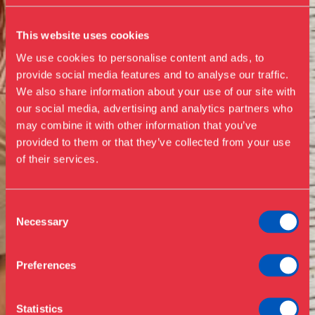
This website uses cookies
We use cookies to personalise content and ads, to
provide social media features and to analyse our traffic.
We also share information about your use of our site with
our social media, advertising and analytics partners who
may combine it with other information that you’ve
Besøg os
provided to them or that they’ve collected from your use
Udstillinger
of their services.
Events
Årskort
Åbningstider & priser
Consent
Omvisninger
Necessary
Selection
Køb billet
Café
Bibliotek
Preferences
Nyheder
Om Museet
Statistics