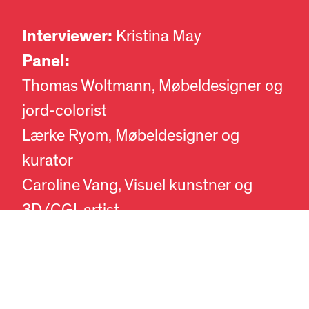
Interviewer:
Kristina May
Panel:
Thomas Woltmann, Møbeldesigner og
jord-colorist
Lærke Ryom, Møbeldesigner og
DA
EN
kurator
Caroline Vang, Visuel kunstner og
3D/CGI-artist
17.30-18.30: Terapisession: Om
vores forhold til ting