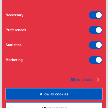
Årskort
Åbningstider & priser
Consent
Omvisninger
Necessary
Selection
Køb billet
Café
I udstillingen bevæger den besøgende sig ind i en
Bibliotek
installation, hvor lette og næsten svævende tekstiler,
Preferences
Nyheder
broderede og malede, omslutter publikum i et samlet
landskab. Her fortælles historier om menneskeliv fra start
Om Museet
Statistics
til slut. De samme temaer genfindes i Nikoline Liv
Støt
Andersens udvalg af genstande fra Designmuseum
Presse
Danmarks store samling.
Marketing
Samlinger & forskning
Udstillingen er støttet af Jørgen Krygers og Anne
Ammitzbølls Fond. Designmuseum Danmark takker
Show details
derudover familien Lagerkvist for tilladelse til at
benytte titlen på Pär Lagerkvists roman
Det evige
smil
. Tak til Ege Carpets.
Allow all cookies