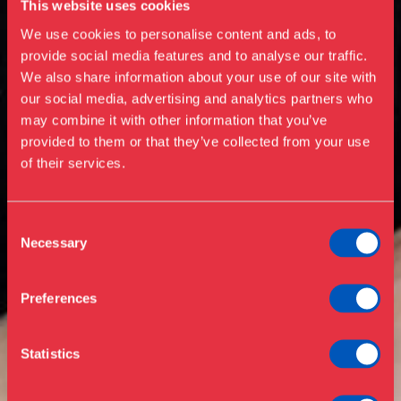
This website uses cookies
We use cookies to personalise content and ads, to
provide social media features and to analyse our traffic.
We also share information about your use of our site with
our social media, advertising and analytics partners who
may combine it with other information that you’ve
Besøg os
provided to them or that they’ve collected from your use
Udstillinger
of their services.
Events
Årskort
Åbningstider & priser
Consent
Omvisninger
Necessary
Selection
Køb billet
Café
Bibliotek
Preferences
Nyheder
Om Museet
Statistics
Støt
Presse