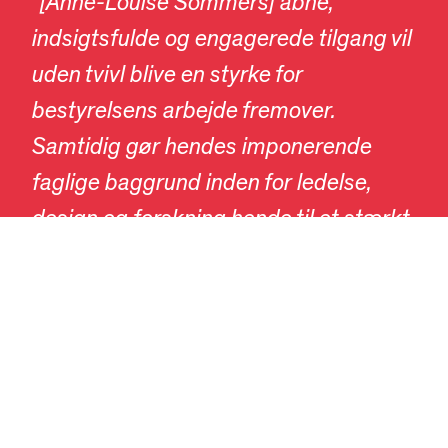
“
[
Anne-Louise Sommers
]
åbne,
indsigtsfulde og engagerede tilgang vil
uden tvivl blive en styrke for
bestyrelsens arbejde fremover.
DA
EN
Samtidig gør hendes imponerende
faglige baggrund inden for ledelse,
design og forskning hende til et stærkt
og kompetent nyt medlem, der på
fornem vis supplerer vores samlede
kompetencer i bestyrelsen.”
Ny Carlsbergfondets bestyrelse
udgøres af bestyrelsesforperson og