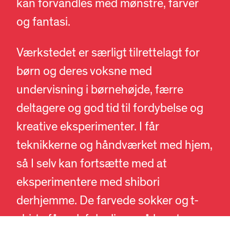
kan forvandles med mønstre, farver
og fantasi.
Værkstedet er særligt tilrettelagt for
børn og deres voksne med
undervisning i børnehøjde, færre
deltagere og god tid til fordybelse og
kreative eksperimenter. I får
teknikkerne og håndværket med hjem,
DA
EN
så I selv kan fortsætte med at
eksperimentere med shibori
derhjemme. De farvede sokker og t-
shirts får selvfølgelig også lov at