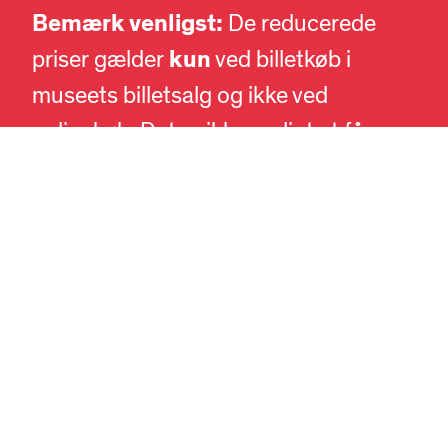
DA
Bemærk venligst:
EN
De reducerede
kun
priser gælder
ved billetkøb i
museets billetsalg og ikke ved
onlinekøb. Det er ikke muligt at få
refunderet prisdifferencen på
onlinebilletter.
SE MERE