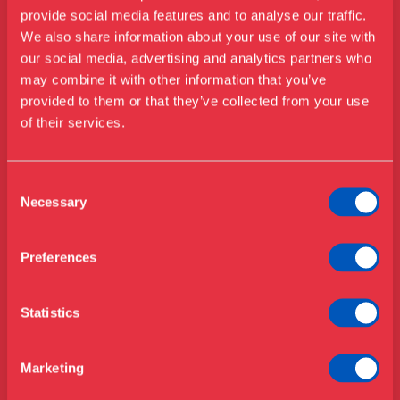
provide social media features and to analyse our traffic.
We also share information about your use of our site with
our social media, advertising and analytics partners who
may combine it with other information that you’ve
Besøg os
provided to them or that they’ve collected from your use
Udstillinger
of their services.
Events
Årskort
Åbningstider & priser
Consent
Omvisninger
Necessary
Selection
Køb billet
Café
Bibliotek
Preferences
Nyheder
Om Museet
Statistics
Støt
Presse
Marketing
Samlinger & forskning