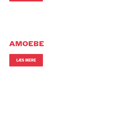
AMOEBE
DA
EN
LÆS MERE
LIVING TOWER
LÆS MERE