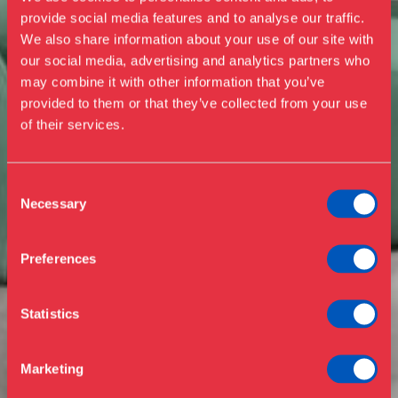
provide social media features and to analyse our traffic.
We also share information about your use of our site with
our social media, advertising and analytics partners who
may combine it with other information that you’ve
Besøg os
provided to them or that they’ve collected from your use
Udstillinger
of their services.
Events
Årskort
Åbningstider & priser
Consent
Omvisninger
Necessary
Selection
Køb billet
Café
Bibliotek
Preferences
Nyheder
Om Museet
Statistics
Støt
Presse
Marketing
Samlinger & forskning