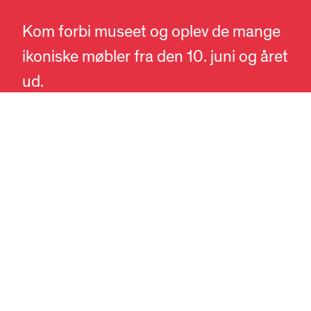
DA
EN
Kom forbi museet og oplev de mange
ikoniske møbler fra den 10. juni og året
ud.
Læs mere om hvilke møbler, du kan
opleve,
her
.
SE MERE