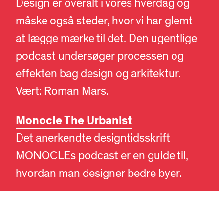
Design er overalt i vores hverdag og
måske også steder, hvor vi har glemt
at lægge mærke til det. Den ugentlige
podcast undersøger processen og
effekten bag design og arkitektur.
Vært: Roman Mars.
Monocle The Urbanist
Det anerkendte designtidsskrift
DA
EN
MONOCLEs podcast er en guide til,
hvordan man designer bedre byer.
Dezeen Podcasts Face to Face