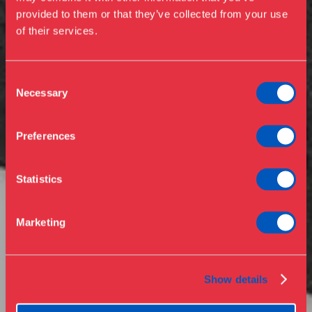
provided to them or that they’ve collected from your use
Udstillinger
of their services.
Events
Årskort
Åbningstider & priser
Consent
Omvisninger
Necessary
Selection
Køb billet
Café
Bibliotek
Preferences
Nyheder
Om Museet
Statistics
Støt
Presse
Marketing
Samlinger & forskning
Show details